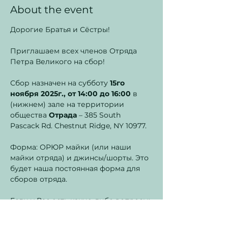
About the event
Дорогие Братья и Сёстры!
Приглашаем всех членов Отряда 
Петра Великого на сбор!
Сбор назначен на субботу 
15го 
ноября 2025г., от 14:00 до 16:00 
в 
(нижнем) зале на территории 
общества 
Отрада
 – 385 South 
Pascack Rd. Chestnut Ridge, NY 10977.
Форма: ОРЮР майки (или наши 
майки отряда) и джинсы/шорты. Это 
будет наша постоянная форма для 
сборов отряда.
Если у Вас есть какие-либо вопросы:
скм. Григорий Голицын (845) 671-
0807)  или-же по электронной почте: 