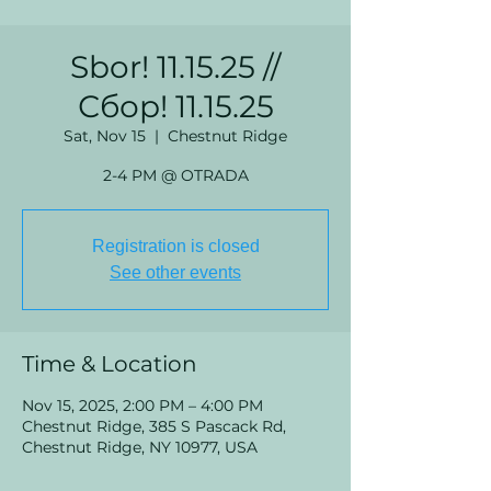
Sbor! 11.15.25 //
Сбор! 11.15.25
Sat, Nov 15
  |  
Chestnut Ridge
2-4 PM @ OTRADA
Registration is closed
See other events
Time & Location
Nov 15, 2025, 2:00 PM – 4:00 PM
Chestnut Ridge, 385 S Pascack Rd,
Chestnut Ridge, NY 10977, USA