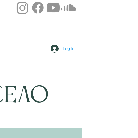
Log In
Село