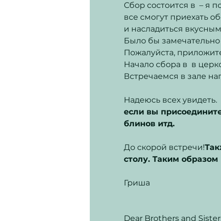
Сбор состоится в 
 – я 
все смогут приехать о
и насладиться вкусны
Было бы замечательно 
Пожалуйста, приложите
Начало сбора в 
 в церк
Встречаемся в зале нап
Надеюсь всех увидеть.  
если вы присоедините
блинов итд.
До скорой встречи!
Так
Гриша

Dear Brothers and Sister