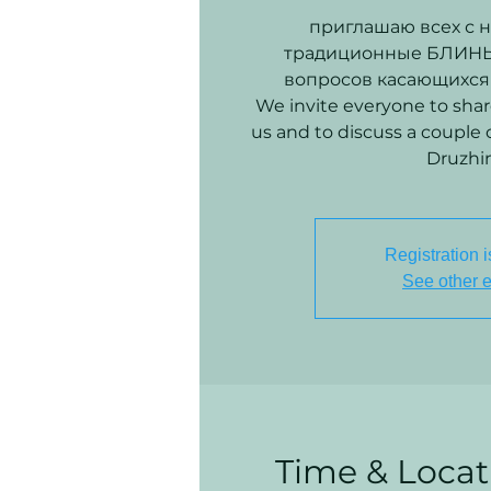
приглашаю всех с 
традиционные БЛИНЫ 
вопросов касающихся
We invite everyone to share
us and to discuss a couple 
Registration i
See other 
Time & Locat