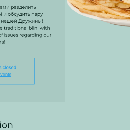
нами разделить
и обсудить пару
 нашей Дружины!
 traditional blini with
of issues regarding our
s closed
events
ion