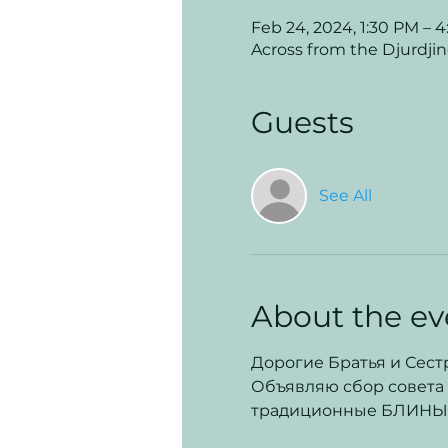
Feb 24, 2024, 1:30 PM – 
Across from the Djurdjin
Guests
See All
About the ev
Дорогие Братья и Сест
Объявляю сбор совета 
традиционные БЛИНЫ!