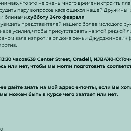
понимаю, что это не очень много времени строить план
бсудить пару вопросов касающихся нашей Дружины, 
ми блинами.
субботу 24го февраля
увидеть представителей нашего более молодого руко
 все усилия, чтобы присутствовать на этой редкой л
овном зале напротив от дома семьи Джурджинович (а
ротив.

13:30 часов
639 Center Street, Oradell, NJ
ВАЖНО:
Точ
сь или нет, чтобы мы могли подготовить соответс
же дайте знать на мой адрес е-почты, если Вы хоти
s!