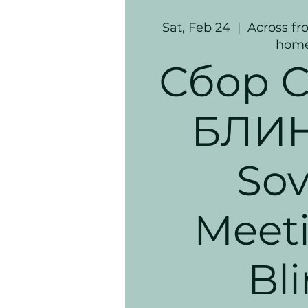
Sat, Feb 24
  |  
Across fr
hom
Сбор С
БЛИН
Sov
Meeti
Bli