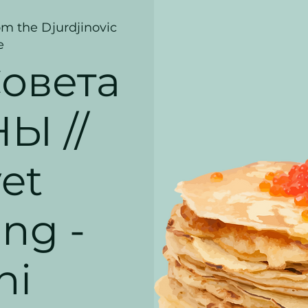
om the Djurdjinovic
e
овета
Ы //
et
ng -
ni