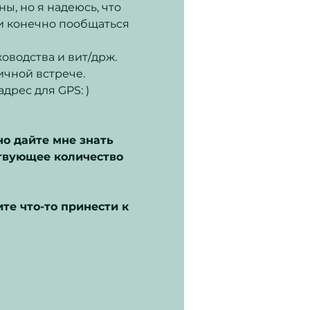
ы, но я надеюсь, что 
и конечно пообщаться 
водства и вит/држ. 
ичной встрече.
дрес для GPS: 
) 
но дайте мне знать 
твующее количество 
те что-то принести к  