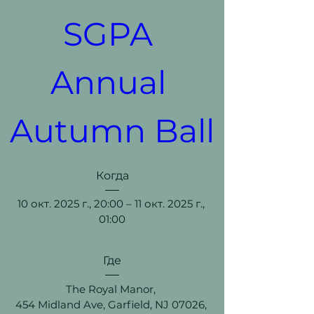
SGPA 
Annual 
Autumn Ball
Когда
10 окт. 2025 г., 20:00 – 11 окт. 2025 г., 
01:00
Где
The Royal Manor
, 
454 Midland Ave, Garfield, NJ 07026, 