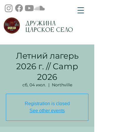
Дружина
Царское Село
Летний лагерь
2026 г. // Camp
2026
сб, 04 июл.
  |  
Northville
Registration is closed
See other events