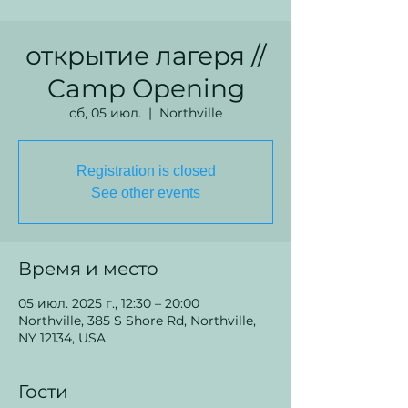
открытие лагеря //
Camp Opening
сб, 05 июл.
  |  
Northville
Registration is closed
See other events
Время и место
05 июл. 2025 г., 12:30 – 20:00
Northville, 385 S Shore Rd, Northville,
NY 12134, USA
Гости