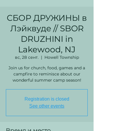
СБОР ДРУЖИНЫ в
Лэйквуде // SBOR
DRUZHINI in
Lakewood, NJ
вс, 28 сент.
  |  
Howell Township
Join us for church, food, games and a
campfire to reminisce about our
wonderful summer camp season!
Registration is closed
See other events
Время и место