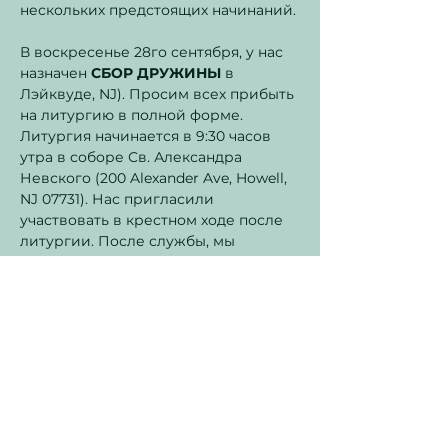
нескольких предстоящих начинаний.
В воскресенье 28го сентября, у нас 
назначен 
СБОР ДРУЖИНЫ
 в 
Лэйквуде, NJ). Просим всех прибыть 
на литургию в полной форме. 
Литургия начинается в 9:30 часов 
утра в соборе Св. Александра 
Невского (200 Alexander Ave, Howell, 
NJ 07731). Нас пригласили 
участвовать в крестном ходе после 
литургии. После службы, мы 
перекусим и проведем сбор, костер, 
игры, итп. У вас будет возможность 
переодеться в ОРЮР майки.
Прошу дать мне знать если вы 
сможете/не сможете 
присутствовать.
Dear Brothers and Sisters, Parents and 
Friends!