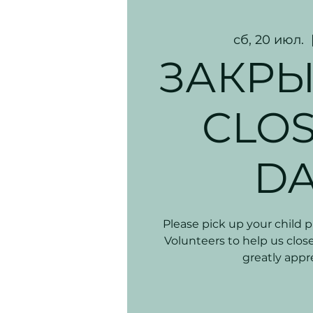
сб, 20 июл.
  
ЗАКРЫТ
CLOS
D
Please pick up your child p
Volunteers to help us clos
greatly appr