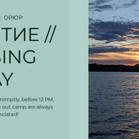
|  
ОРЮР
ИЕ //
ING
AY
romptly, before 12 PM.
e out camp are always
eciated!