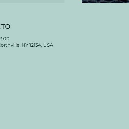
то
13:00
rthville, NY 12134, USA